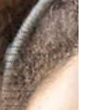
Binge Eating
Selbst-Liebe
Fressanfall
Abnehmen
Intuitives Essen
Adventszeit
Badeanzug
Wege aus dem Binge Eating
Body Positivity
Nein sagen
Glaubenssätze
Stressessen
Blutzuckerspiegel
Vorsätze
Abgrenzung