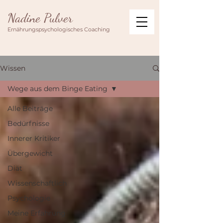
Nadine Pulver
Ernährungspsychologisches Coaching
Wissen
Wege aus dem Binge Eating
Alle Beiträge
Bedürfnisse
Innerer Kritiker
Übergewicht
Diät
Wissenschaftlich
Psychologie
Meine Erfahrung