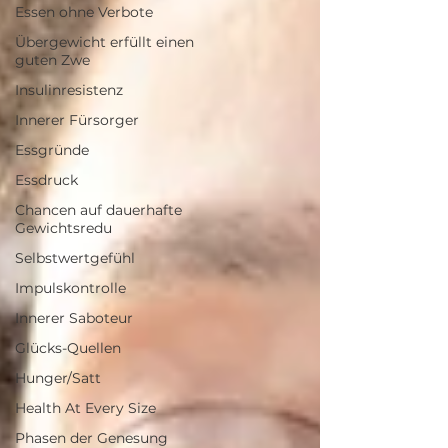
Essen ohne Verbote
Übergewicht erfüllt einen
guten Zwe
Insulinresistenz
Innerer Fürsorger
Essgründe
Essdruck
Chancen auf dauerhafte
Gewichtsredu
Selbstwertgefühl
Impulskontrolle
Innerer Saboteur
Glücks-Quellen
Hunger/Satt
Health At Every Size
Phasen der Genesung