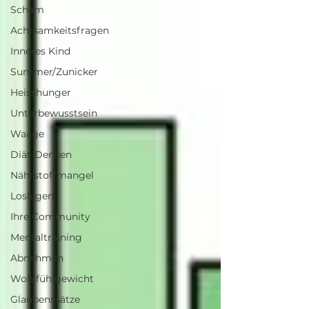
Scham
Achtsamkeitsfragen
Inneres Kind
Summer/Zunicker
Heisshunger
Unterbewusstsein
Waage
Diät-Denken
Nährstoffmangel
Loslegen
Ihre Community
Mentaltraining
Abnehmen
Wohlfühlgewicht
Glaubenssätze