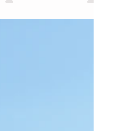
und -versuche Binge Eating und Esssucht. Heisst
das, dass wir es zwar schaffen können, aus...