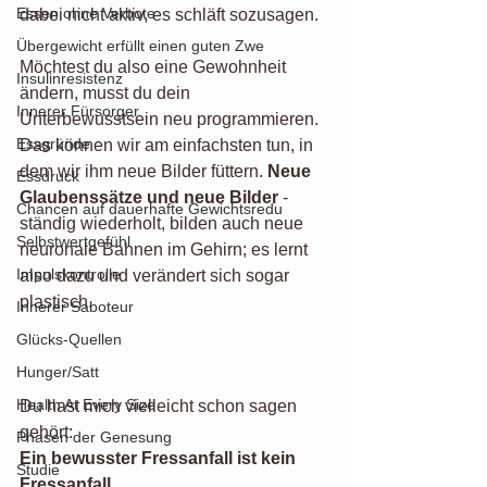
Essen ohne Verbote
dabei nicht aktiv, es schläft sozusagen.
Übergewicht erfüllt einen guten Zwe
Möchtest du also eine Gewohnheit 
Insulinresistenz
ändern, musst du dein 
Innerer Fürsorger
Unterbewusstsein neu programmieren. 
Essgründe
Das können wir am einfachsten tun, in 
dem wir ihm neue Bilder füttern. 
Neue 
Essdruck
Glaubenssätze und neue Bilder
 - 
Chancen auf dauerhafte Gewichtsredu
ständig wiederholt, bilden auch neue 
Selbstwertgefühl
neuronale Bahnen im Gehirn; es lernt 
Impulskontrolle
also dazu und verändert sich sogar 
plastisch. 
Innerer Saboteur
Glücks-Quellen
Hunger/Satt
Health At Every Size
Du hast mich vielleicht schon sagen 
gehört:
Phasen der Genesung
Ein bewusster Fressanfall ist kein 
Studie
Fressanfall. 