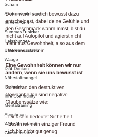
Scham
Achtsamkeitsfragen
Denn wenn du dich bewusst dazu 
entscheidest, dabei deine Gefühle und 
Inneres Kind
den Geschmack wahrnimmst, bist du 
Summer/Zunicker
nicht auf Autopilot und agierst nicht 
Heisshunger
mehr aus Gewohnheit, also aus dem 
Unterbewusstsein
Unterbewusstsein. 
Waage
Eine Gewohnheit können wir nur 
Diät-Denken
ändern, wenn sie uns bewusst ist. 
Nährstoffmangel
Loslegen
Schuld an den destruktiven 
Gewohnheiten sind negative 
Ihre Community
Glaubenssätze wie:
Mentaltraining
Abnehmen
- Dick sein bedeutet Sicherheit
Wohlfühlgewicht
- Essen ist mein einziger Freund
- Ich bin nicht gut genug
Glaubenssätze