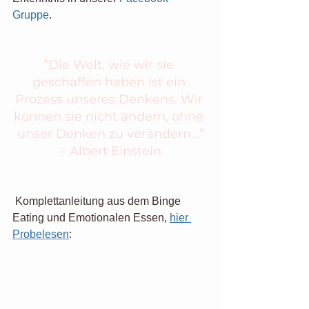
Gruppe
. 
”Die Welt, wie wir sie 
geschaffen haben ist ein 
Prozess unseres Denkens. Wir 
können sie nicht ändern, ohne 
unser Denken zu verändern...”
– Albert Einstein
 Komplettanleitung aus dem Binge 
Eating und Emotionalen Essen, 
hier 
Probelesen
: 