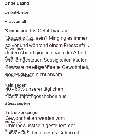
Binge Eating
Selbst-Liebe
Fressanfall
Abnehmen
Kennst du das Gefühl wie auf 
"Autopilot" zu sein? Mir ging es immer 
Intuitives Essen
so vor und während einem Fressanfall. 
Adventszeit
Jeden Abend ging ich nach der Arbeit 
Badeanzug
wie ferngesteuert Süssigkeiten kaufen. 
Wege aus dem Binge Eating
Es war eine eingefahrene Gewohnheit, 
gegen die ich nicht ankam. 
Body Positivity
Nein sagen
40 - 60% unserer täglichen 
Glaubenssätze
Handlungen geschehen aus 
Stressessen
Gewohnheit. 
Blutzuckerspiegel
Gewohnheiten werden vom 
Vorsätze
Unterbewusstsein gesteuert, der 
Abgrenzung
"bewusste" Teil unseres Gehirn ist 