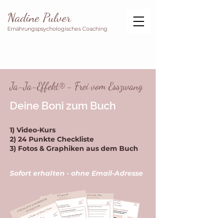
Nadine Pulver
Ernährungspsychologisches Coaching
Ja-Ja-Effekt® - Frei vom Esszwang
Deine Boni zum Buch
1) Video-Kurs
2) 24 Punkte Checkliste
3) Fotos & Graphiken aus dem Buch
Sofort erhalten - ohne Email-Adresse