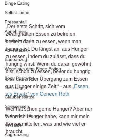
Binge Eating
Selbst-Liebe
Fressanfall
„Der erste Schritt, sich vom 
Abnehmen
zwanghaften Essen zu befreien, 
Intuitives Essen
besteht darin zu essen, wenn man 
hungrig ist. Du fängst an, aus Hunger 
Adventszeit
zu essen, indem du zulässt, dass du 
Badeanzug
hungrig wirst. Wenn du daran gewöhnt 
Wege aus dem Binge Eating
bist, schon zu essen, bevor du hungrig 
Body Positivity
bist, dauert der Übergang zum Essen 
aus Hunger einige Zeit.“ - aus 
„Essen 
Nein sagen
als Ersatz“ von Geneen Roth
Glaubenssätze
Stressessen
Wer hat schon gerne Hunger? Aber nur 
Blutzuckerspiegel
wenn ich Hunger habe, kann mir mein 
Körper mitteilen, was und wie viel er 
Vorsätze
braucht.
Abgrenzung