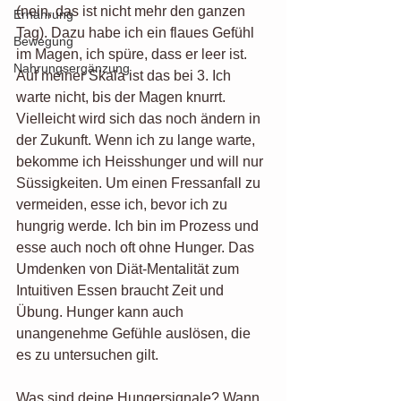
(nein, das ist nicht mehr den ganzen 
Ernährung
Tag). Dazu habe ich ein flaues Gefühl 
Bewegung
im Magen, ich spüre, dass er leer ist. 
Nahrungsergänzung
Auf meiner Skala ist das bei 3. Ich 
warte nicht, bis der Magen knurrt. 
Vielleicht wird sich das noch ändern in 
der Zukunft. Wenn ich zu lange warte, 
bekomme ich Heisshunger und will nur 
Süssigkeiten. Um einen Fressanfall zu 
vermeiden, esse ich, bevor ich zu 
hungrig werde. Ich bin im Prozess und 
esse auch noch oft ohne Hunger. Das 
Umdenken von Diät-Mentalität zum 
Intuitiven Essen braucht Zeit und 
Übung. Hunger kann auch 
unangenehme Gefühle auslösen, die 
es zu untersuchen gilt. 
Was sind deine Hungersignale? Wann 