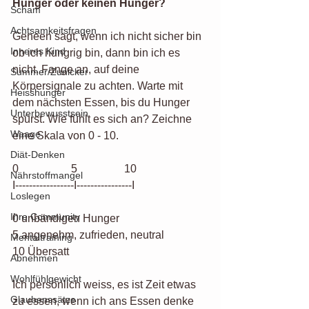
Hunger oder keinen Hunger?
Scham
Achtsamkeitsfragen
Geneen sagt, wenn ich nicht sicher bin 
Inneres Kind
ob ich hungrig bin, dann bin ich es 
nicht. Fange an, auf deine 
Summer/Zunicker
Körpersignale zu achten. Warte mit 
Heisshunger
dem nächsten Essen, bis du Hunger 
Unterbewusstsein
spürst. Wie fühlt es sich an? Zeichne 
Waage
eine Skala von 0 - 10. 
Diät-Denken
0                   5                 10
Nährstoffmangel
I-----------------I----------------I
Loslegen
Ihre Community
0 unbändigen Hunger
5 angenehm, zufrieden, neutral
Mentaltraining
10 Übersatt
Abnehmen
Wohlfühlgewicht
Ich persönlich weiss, es ist Zeit etwas 
Glaubenssätze
zu essen, wenn ich ans Essen denke 