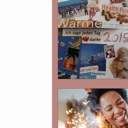
Intuitives Essen
Advent
Nein sagen
Glaubenssä
Essen ohne Verbote
Üb
Innerer Fürsorger
Essg
Selbstwertgefühl