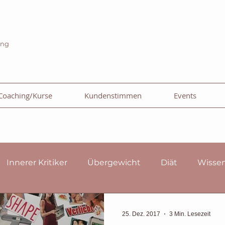
ing
Coaching/Kurse
Kundenstimmen
Events
Innerer Kritiker
Übergewicht
Diät
Wissen
ahrung
Binge Eating
Selbst-Liebe
Fressanfal
25. Dez. 2017
3 Min. Lesezeit