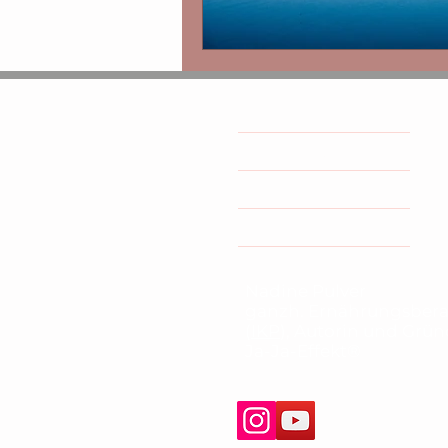
Coaching/Kurse
Buch
Termin buchen
Nadine Pulver
ganzh. Ernährungsbera
(
IKP
), Autorin und Grü
Ja-Ja-Effekt®