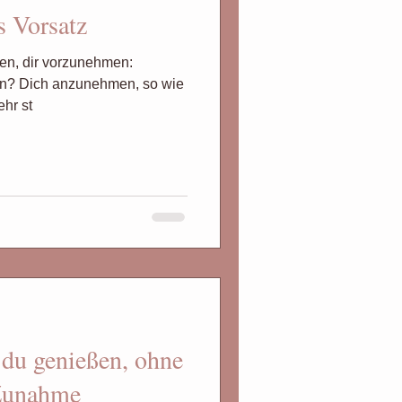
s Vorsatz
Body Positivity
en, dir vorzunehmen:
sein? Dich anzunehmen, so wie
e
Abgrenzung
ehr st
htsredu
 du genießen, ohne
 Zunahme