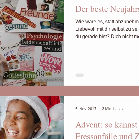
Der beste Neujahr
szeit
Badeanzug
Wege aus dem Binge Eating
Wie wäre es, statt abzunehm
Liebevoll mit dir selbst zu 
tze
Stressessen
Blutzuckerspiegel
Vorsätz
du gerade bist? Dich nicht m
ergewicht erfüllt einen guten Zwe
Insulinresistenz
ründe
Essdruck
Chancen auf dauerhafte Gewic
6. Nov. 2017
3 Min. Lesezeit
Advent: so kannst
Fressanfälle und