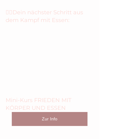
🙋‍♀️Dein nächster Schritt aus 
dem Kampf mit Essen:
Mini-Kurs FRIEDEN MIT 
KÖRPER UND ESSEN
Zur Info