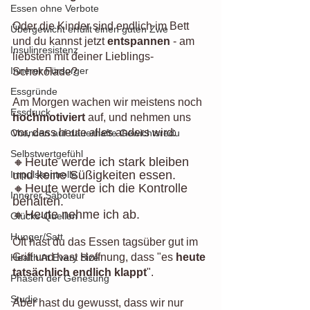
Essen ohne Verbote
Oder die Kinder sind endlich im Bett 
Übergewicht erfüllt einen guten Zwe
und du kannst jetzt 
entspannen
 - am 
Insulinresistenz
liebsten mit deiner Lieblings-
Innerer Fürsorger
Schokolade?
Essgründe
Am Morgen wachen wir meistens noch 
Essdruck
hochmotiviert
 auf, und nehmen uns 
vor, dass heute alles anders wird:
Chancen auf dauerhafte Gewichtsredu
Selbstwertgefühl
🔸Heute werde ich stark bleiben 
und keine Süßigkeiten essen.
Impulskontrolle
🔸Heute werde ich die Kontrolle 
Innerer Saboteur
behalten.
🔸Heute nehme ich ab. 
Glücks-Quellen
Hunger/Satt
Oft hast du das Essen tagsüber gut im 
Griff und hast Hoffnung, dass "es
 heute 
Health At Every Size
tatsächlich endlich klappt
".
Phasen der Genesung
Studie
Aber hast du gewusst, dass wir nur 