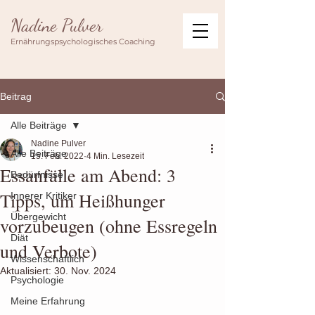
Nadine Pulver
Ernährungspsychologisches Coaching
Beitrag
Alle Beiträge
Nadine Pulver
Alle Beiträge
15. Feb. 2022
4 Min. Lesezeit
Essanfälle am Abend: 3
Bedürfnisse
Tipps, um Heißhunger
Innerer Kritiker
Übergewicht
vorzubeugen (ohne Essregeln
Diät
und Verbote)
Wissenschaftlich
Aktualisiert:
30. Nov. 2024
Psychologie
Meine Erfahrung