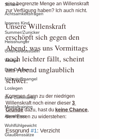
eine begrenzte Menge an Willenskraft 
Scham
zur Verfügung haben? Ich auch nicht.
Achtsamkeitsfragen
Inneres Kind
Unsere Willenskraft 
Summer/Zunicker
erschöpft sich gegen den 
Heisshunger
Abend; was uns Vormittags 
Unterbewusstsein
noch leichter fällt, scheint 
Waage
am Abend unglaublich 
Diät-Denken
schwer.
Nährstoffmangel
Loslegen
Kommen dann zu der niedrigen 
Ihre Community
Willenskraft noch einer dieser 
3 
Mentaltraining
Gründe
 dazu, hast du 
keine Chance
, 
Abnehmen
dem Essen zu widerstehen:
Wohlfühlgewicht
Essgrund 
#1
: Verzicht 
Glaubenssätze