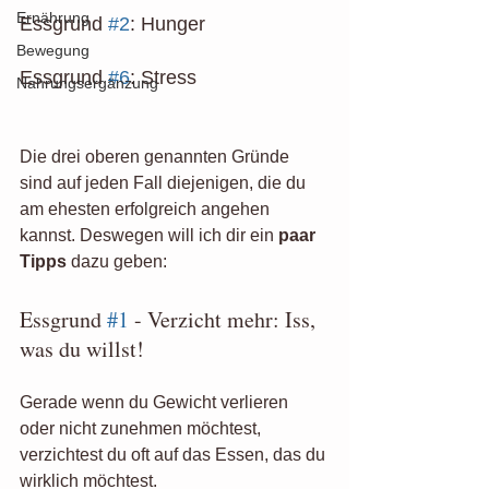
Ernährung
Essgrund 
#2
: Hunger 
Bewegung
Essgrund 
#6
: Stress
Nahrungsergänzung
Die drei oberen genannten Gründe 
sind auf jeden Fall diejenigen, die du 
am ehesten erfolgreich angehen 
kannst. Deswegen will ich dir ein 
paar 
Tipps
 dazu geben:
Essgrund 
#1
 - Verzicht mehr: Iss, 
was du willst!
Gerade wenn du Gewicht verlieren 
oder nicht zunehmen möchtest, 
verzichtest du oft auf das Essen, das du 
wirklich möchtest. 