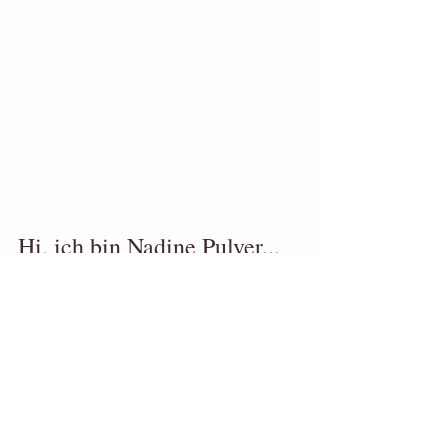
Hi, ich bin Nadine Pulver...
...ich habe selbst 25 Jahre lang unter 
Binge Eating gelitten. In der Zeit nahm 
ich total 110 kg ab und 165 kg wieder 
zu.
Weil ich keine Hilfe fand und den 
täglichen Kampf mit Essen nicht mehr 