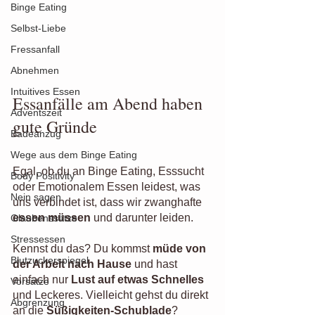
Binge Eating
Selbst-Liebe
Fressanfall
Abnehmen
Intuitives Essen
Essanfälle am Abend haben 
Adventszeit
gute Gründe
Badeanzug
Wege aus dem Binge Eating
Egal, ob du an Binge Eating, Esssucht 
Body Positivity
oder Emotionalem Essen leidest, was 
Nein sagen
uns verbindet ist, dass wir zwanghafte 
essen müssen
 und darunter leiden.
Glaubenssätze
Stressessen
Kennst du das? Du kommst 
müde von 
Blutzuckerspiegel
der Arbeit nach Hause 
und hast 
einfach nur 
Lust auf etwas Schnelles
Vorsätze
und Leckeres. Vielleicht gehst du direkt 
Abgrenzung
an die 
Süßigkeiten-Schublade
?