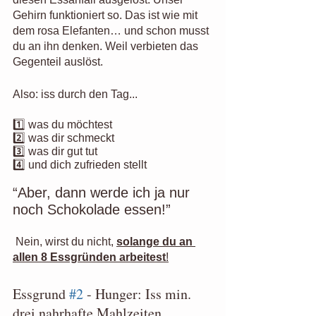
Gehirn funktioniert so. Das ist wie mit 
dem rosa Elefanten… und schon musst 
du an ihn denken. Weil verbieten das 
Gegenteil auslöst.
Also: iss durch den Tag...
1️⃣ was du möchtest 
2️⃣ was dir schmeckt 
3️⃣ was dir gut tut 
4️⃣ und dich zufrieden stellt
“Aber, dann werde ich ja nur 
noch Schokolade essen!”
 Nein, wirst du nicht, 
solange du an 
allen 8 Essgründen arbeitest
!
Essgrund 
#2
 - Hunger: Iss min. 
drei nahrhafte Mahlzeiten