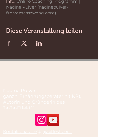
Info:
Online Coaching Programm |
Nadine Pulver (nadinepulver-
freivomesszwang.com)
Diese Veranstaltung teilen
Nadine Pulver
ganzh. Ernährungsberaterin (
IKP
),
Autorin und Gründerin des
Ja-Ja-Effekt®
Kontakt: nadine@jajaeffekt.com