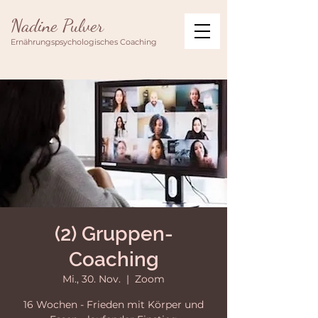
Nadine Pulver
Ernährungspsychologisches Coaching
(2) Gruppen-
Coaching
Mi., 30. Nov.
  |  
Zoom
16 Wochen - Frieden mit Körper und