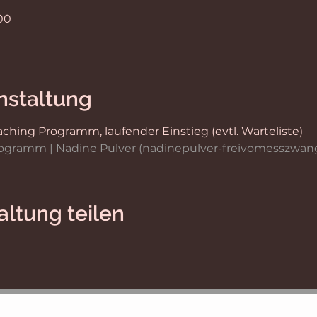
:00
nstaltung
ing Programm, laufender Einstieg (evtl. Warteliste)
ogramm | Nadine Pulver (nadinepulver-freivomesszwan
altung teilen