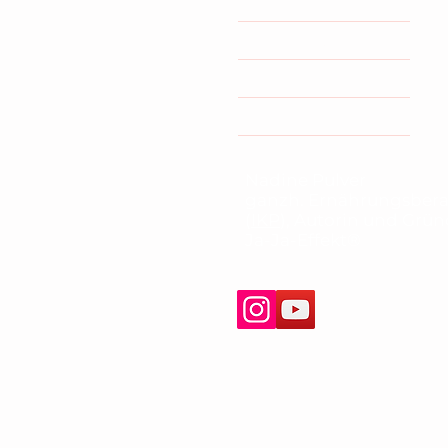
Coaching/Kurse
Buch
Termin buchen
Nadine Pulver
ganzh. Ernährungsbera
(
IKP
), Autorin und Grü
Ja-Ja-Effekt®