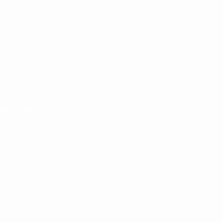
Kontakt:
AGB
terin
Impressu
nderin des
Copyright 
2017 -2026