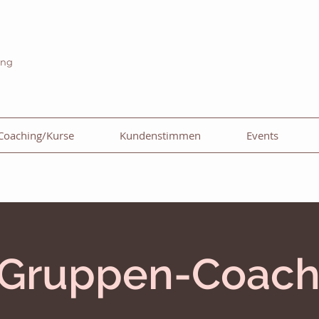
ing
Coaching/Kurse
Kundenstimmen
Events
) Gruppen-Coach