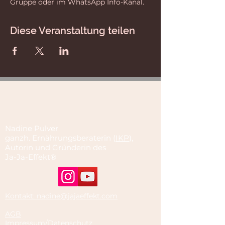
Gruppe oder im WhatsApp Info-Kanal.
Diese Veranstaltung teilen
Nadine Pulver
ganzh. Ernährungsberaterin (
IKP
),
Autorin und Gründerin des
Ja-Ja-Effekt®
Kontakt: nadine@jajaeffekt.com
AGB
Impressum/Datenschutz