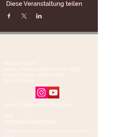
Diese Veranstaltung teilen
Nadine Pulver
ganzh. Ernährungsberaterin (
IKP
),
Autorin und Gründerin des
Ja-Ja-Effekt®
Kontakt: nadine@jajaeffekt.com
AGB
Impressum/Datenschutz
Copyright © by Nadine Pulver - Inspire
2017
-2026