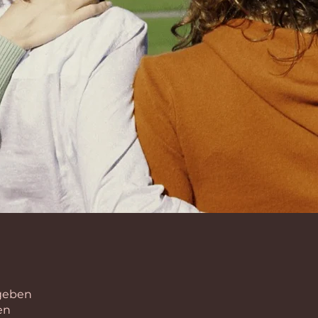
geben
en