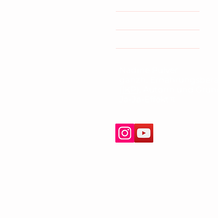
Coaching/Kurse
Buch
Termin buchen
Nadine Pulver
ganzh. Ernährungsbera
(
IKP
), Autorin und Grü
Ja-Ja-Effekt®