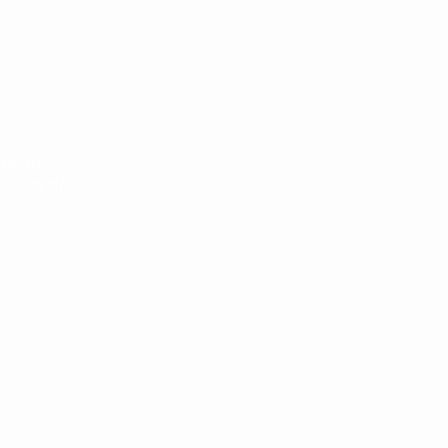
Kontakt:
AGB
terin
Impressu
nderin des
Copyright 
2017 -2026