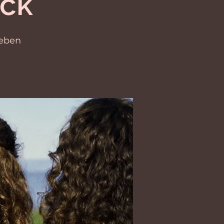
ck
geben