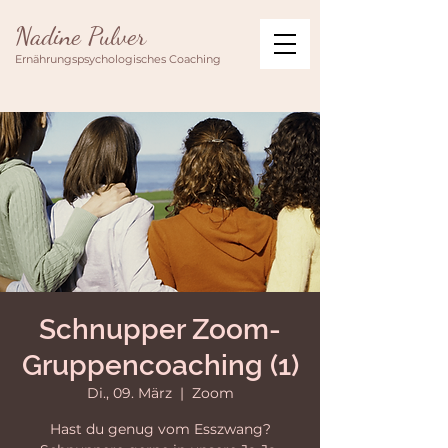
Nadine Pulver
Ernährungspsychologisches Coaching
Schnupper Zoom-
Gruppencoaching (1)
Di., 09. März
  |  
Zoom
Hast du genug vom Esszwang?