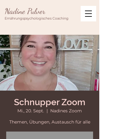
Nadine Pulver
Ernährungspsychologisches Coaching
Schnupper Zoom
Mi., 20. Sept.
  |  
Nadines Zoom
Themen, Übungen, Austausch für alle