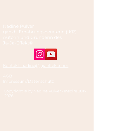
Nadine Pulver
ganzh. Ernährungsberaterin (
IKP
),
Autorin und Gründerin des
Ja-Ja-Effekt®
Kontakt: nadine@jajaeffekt.com
AGB
Impressum/Datenschutz
Copyright © by Nadine Pulver - Inspire
2017
-2026