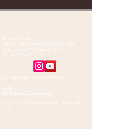
Nadine Pulver
ganzh. Ernährungsberaterin (
IKP
),
Autorin und Gründerin des
Ja-Ja-Effekt®
Kontakt: nadine@jajaeffekt.com
AGB
Impressum/Datenschutz
Copyright © by Nadine Pulver - Inspire
2017
-2026