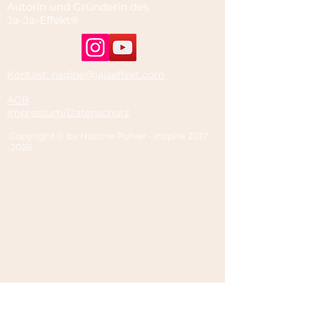
Autorin und Gründerin des
Ja-Ja-Effekt®
Kontakt: nadine@jajaeffekt.com
AGB
Impressum/Datenschutz
Copyright © by Nadine Pulver - Inspire
2017
-2026