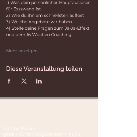
1) Was dein persönlicher Hauptauslöser 
für Esszwang ist
2) Wie du ihn am schnellsten auflöst
3) Welche Angebote wir haben
4) Stelle deine Fragen zum Ja-Ja-Effekt 
und dem 16 Wochen Coaching
Mehr anzeigen
Diese Veranstaltung teilen
Nadine Pulver
ganzh. Ernährungsberaterin (
IKP
),