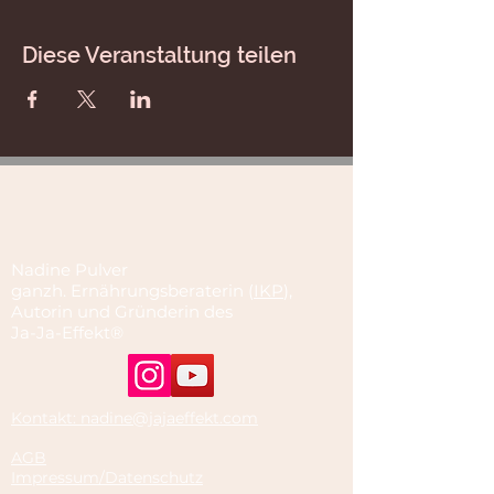
Diese Veranstaltung teilen
Nadine Pulver
ganzh. Ernährungsberaterin (
IKP
),
Autorin und Gründerin des
Ja-Ja-Effekt®
Kontakt: nadine@jajaeffekt.com
AGB
Impressum/Datenschutz