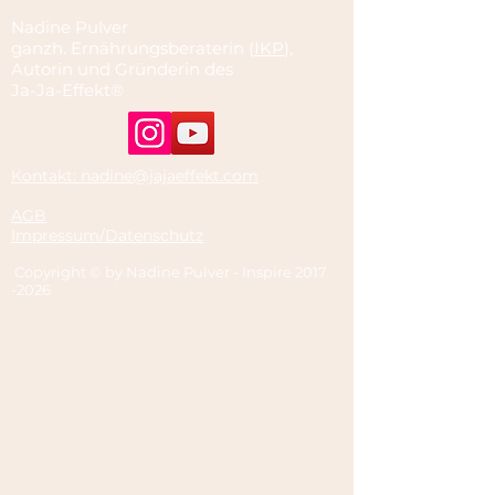
Nadine Pulver
ganzh. Ernährungsberaterin (
IKP
),
Autorin und Gründerin des
Ja-Ja-Effekt®
Kontakt: nadine@jajaeffekt.com
AGB
Impressum/Datenschutz
Copyright © by Nadine Pulver - Inspire
2017
-2026