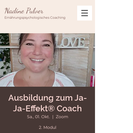
Nadine Pulver
Ernährungspsychologisches Coaching
Ausbildung zum Ja-
Ja-Effekt® Coach
Sa., 01. Okt.
  |  
Zoom
2. Modul