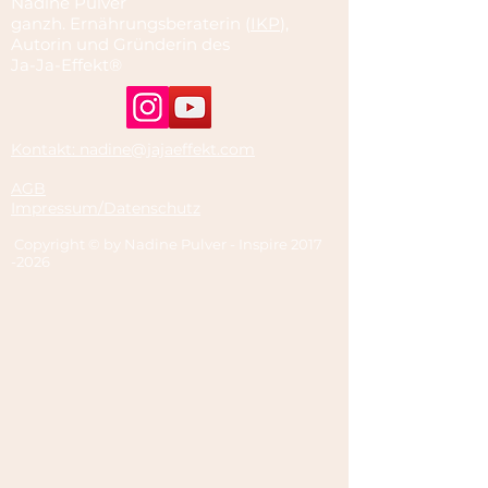
Nadine Pulver
ganzh. Ernährungsberaterin (
IKP
),
Autorin und Gründerin des
Ja-Ja-Effekt®
Kontakt: nadine@jajaeffekt.com
AGB
Impressum/Datenschutz
Copyright © by Nadine Pulver - Inspire
2017
-2026