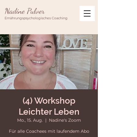
Nadine Pulver
Ernährungspsychologisches Coaching
(4) Workshop
Leichter Leben
Mo., 15. Aug.
  |  
Nadine's Zoom
Für alle Coachees mit laufendem Abo