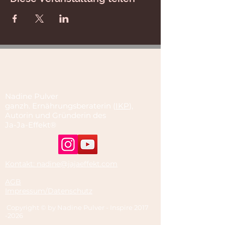
Nadine Pulver
ganzh. Ernährungsberaterin (
IKP
),
Autorin und Gründerin des
Ja-Ja-Effekt®
Kontakt: nadine@jajaeffekt.com
AGB
Impressum/Datenschutz
Copyright © by Nadine Pulver - Inspire
2017
-2026