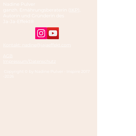
Nadine Pulver
ganzh. Ernährungsberaterin (
IKP
),
Autorin und Gründerin des
Ja-Ja-Effekt®
Kontakt: nadine@jajaeffekt.com
AGB
Impressum/Datenschutz
Copyright © by Nadine Pulver - Inspire
2017
-2026