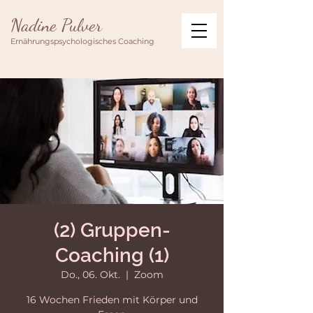
Nadine Pulver
Ernährungspsychologisches Coaching
(2) Gruppen-
Coaching (1)
Do., 06. Okt.
  |  
Zoom
16 Wochen Frieden mit Körper und