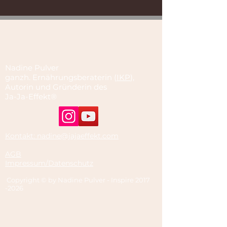
Nadine Pulver
ganzh. Ernährungsberaterin (
IKP
),
Autorin und Gründerin des
Ja-Ja-Effekt®
Kontakt: nadine@jajaeffekt.com
AGB
Impressum/Datenschutz
Copyright © by Nadine Pulver - Inspire
2017
-2026