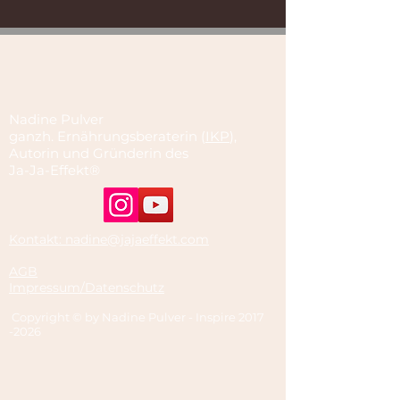
Nadine Pulver
ganzh. Ernährungsberaterin (
IKP
),
Autorin und Gründerin des
Ja-Ja-Effekt®
Kontakt: nadine@jajaeffekt.com
AGB
Impressum/Datenschutz
Copyright © by Nadine Pulver - Inspire
2017
-2026