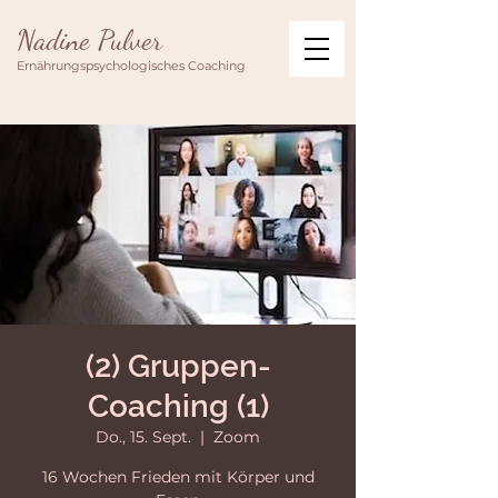
Nadine Pulver
Ernährungspsychologisches Coaching
(2) Gruppen-
Coaching (1)
Do., 15. Sept.
  |  
Zoom
16 Wochen Frieden mit Körper und