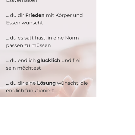
Essverhalten
... du dir
Frieden
mit Körper und
Essen wünscht
... du es satt hast, in eine Norm
passen zu müssen
... du endlich
glücklich
und frei
sein möchtest
... du dir eine
Lösung
wünscht, die
endlich funktioniert
... du voller
Selbstvertrauen
zu dir
stehen möchtest
... du noch viel vor hast und