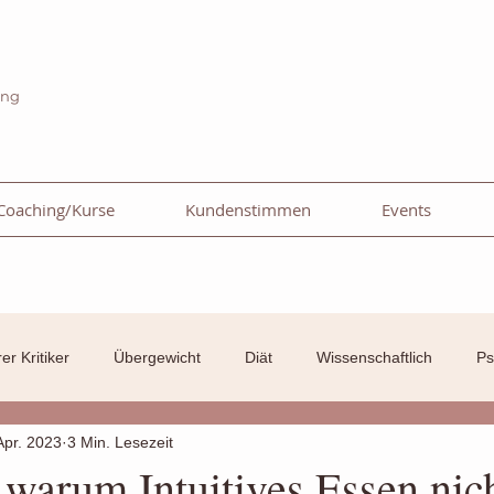
ing
Coaching/Kurse
Kundenstimmen
Events
er Kritiker
Übergewicht
Diät
Wissenschaftlich
Ps
Apr. 2023
3 Min. Lesezeit
Selbst-Liebe
Fressanfall
Abnehmen
Intuitives 
warum Intuitives Essen nich