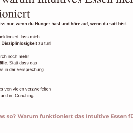
ioniert
nge Eating
Body Positivity
Nein sagen
Glaubenssätze
iss nur, wenn du Hunger hast und höre auf, wenn du satt bist.
Abgrenzung
Essen ohne Verbote
Übergewicht erfüllt e
nktioniert, lass mich 
 
Disziplinlosigkeit
 zu tun!
ch noch 
mehr 
rger
Essgründe
Essdruck
Chancen auf dauerhafte Ge
älle
. Statt dass das 
es in der Versprechung 
es von vielen verzweifelten 
 und im Coaching.
s so? Warum funktioniert das Intuitive Essen für