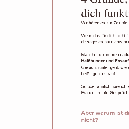
dich funkt
Badeanzug
Wege aus dem Bi
Wir hören es zur Zeit oft: 
Blutzuckerspiegel
Vorsätze
Wenn das für dich nicht fu
dir sage: es hat nichts mit
Manche bekommen dadur
Insulinresistenz
Innerer Fürso
Heißhunger und Essanf
Gewicht runter geht, wie 
heißt, geht es rauf.
Selbstwertgefühl
So oder ähnlich höre ich 
Frauen im Info-Gespräch
Aber warum ist da
nicht?