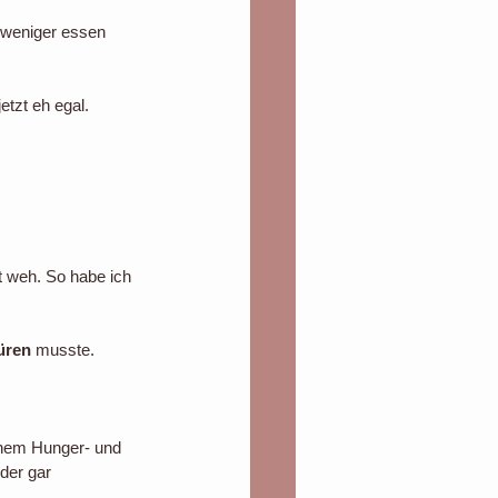
h weniger essen 
etzt eh egal. 
ft weh. So habe ich 
üren
 musste.
inem Hunger- und  
der gar 