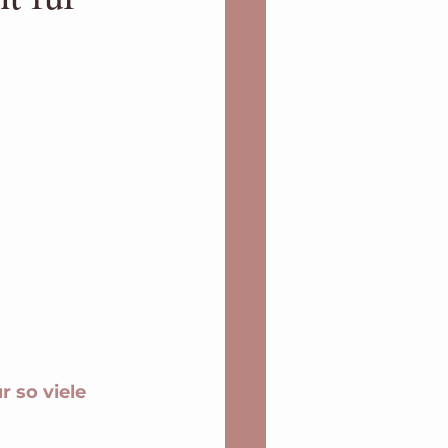
Stressessen
inen guten Zwe
wichtsredu
 so viele 